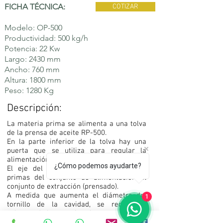
FICHA TÉCNICA:
COTIZAR
Modelo: OP-500
Productividad: 500 kg/h
Potencia: 22
Kw
Largo: 2430 mm
Ancho: 760 mm
Altura: 1800 mm
Peso: 1280 Kg
Descripción:
La materia prima se alimenta a una tolva
de la prensa de aceite RP-500.
En la parte inferior de la tolva hay una
puerta que se utiliza para regular la
alimentación de materia prima.
¿Cómo podemos ayudarte?
El eje del tornillo mueve las materias
primas del conjunto de alimentación al
conjunto de extracción (prensado).
A medida que aumenta el diámetro del
1
tornillo de la cavidad, se reduce el
volumen de la materia prima.
Esto lleva a que las semillas se aprieten.