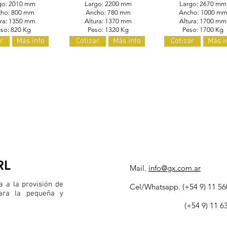
go: 2010 mm
Largo: 2200 mm
Largo: 2670 mm
ho: 800 mm
Ancho: 780 mm
Ancho: 1000 m
ura: 1350 mm
Altura: 1370 mm
Altura: 1700 mm
so: 820 Kg
Peso: 1320 Kg
Peso: 1700 Kg
r
Más info
Cotizar
Más info
Cotizar
Más i
RL
Mail.
info@gx.com.ar
 a la provisión de
Cel/Whatsapp. (
+54 9) 11 5
para la pequeña y
(+54 9) 11 6