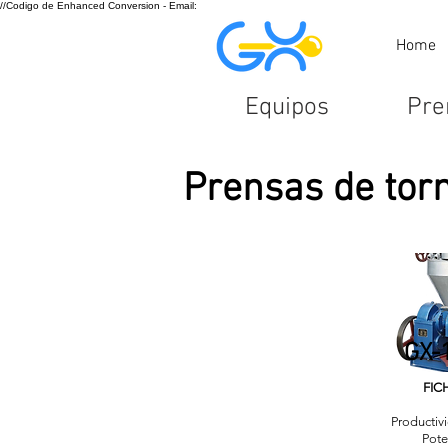
//Codigo de Enhanced Conversion - Email:
Home
Equipos
Pre
Prensas de torn
GX-
FIC
Productiv
Pote