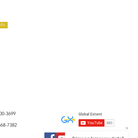
m
nfo
600-3699
368-7382