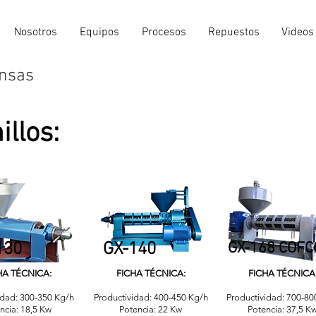
Nosotros
Equipos
Procesos
Repuestos
Videos
nsas
illos:
130
GX-140
GX-168 COFC
HA TÉCNICA:
FICHA TÉCNICA:
FICHA TÉCNICA
idad: 300-350 Kg/h
Productividad: 400-450 Kg/h
Productividad: 700-8
ncia: 18,5 Kw
Potencia: 22 Kw
Potencia: 37,5 K