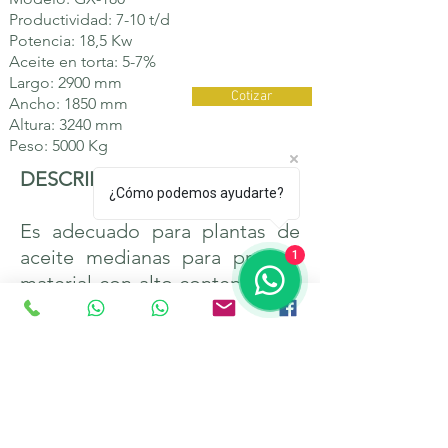
Productividad: 7-10 t/d
Potencia: 18,5
Kw
Aceite en torta: 5-7%
Largo: 2900 mm
Cotizar
Ancho: 1850 mm
Altura: 3240 mm
Peso: 5000 Kg
DESCRIPCIÓN:
¿Cómo podemos ayudarte?
Es adecuado para plantas de
aceite medianas para prensar
1
material con alto contenido de
aceite final, y también es
adecuado para presionar el
cuerpo del animal en proyectos
inofensivos. Con su diseño de
estructura razonable, garantiza
alta capacidad, bajo contenido