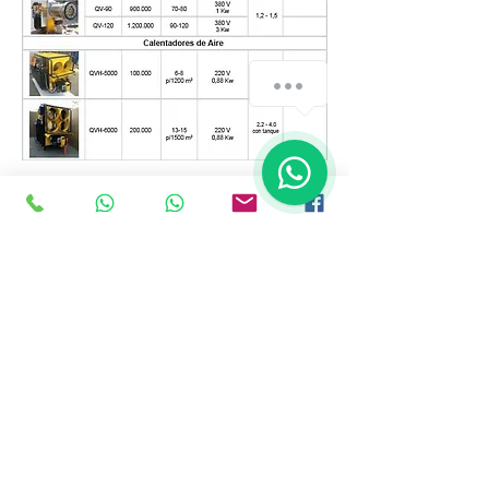
¿Cómo podemos ayudarte?
Para: aceites vegetales nuevos y usados;
Gasoil; Aceite mineral usado
Poderes caloríficos de las
principales fuentes energéticas