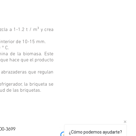
cla a 1-1.2 t / m³ y crea
interior de 10-15 mm.
 ° C.
gnina de la biomasa. Este
o que hace que el producto
ne abrazaderas que regulan
frigerador, la briqueta se
tud de las briquetas.
600-3699
¿Cómo podemos ayudarte?